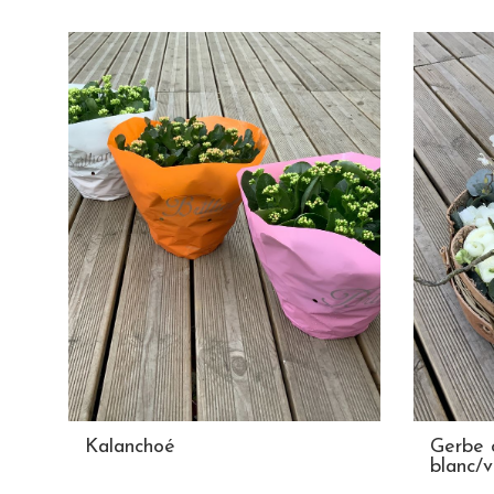
Kalanchoé
Gerbe 
blanc/v