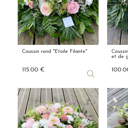
Coussin rond "Etoile Filante"
Coussi
et de 
115
.00
€
100
.0