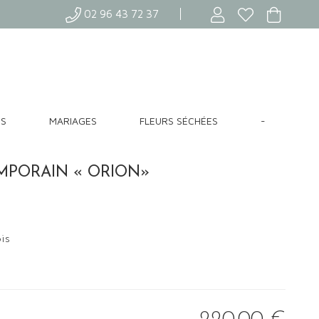
02 96 43 72 37
ES
MARIAGES
FLEURS SÉCHÉES
-
PORAIN « ORION»
is