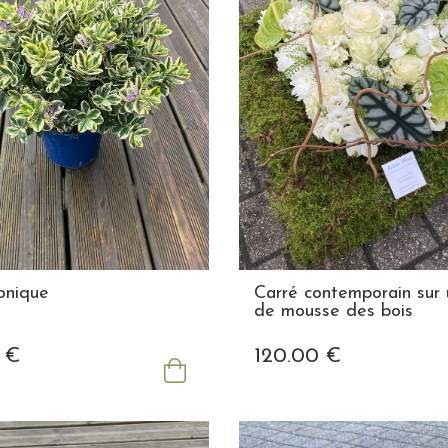
onique
Carré contemporain sur u
de mousse des bois
€
120
.00
€