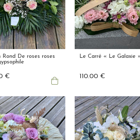
n Rond De roses roses
Le Carré « Le Galaxie 
gypsophile
0
€
110
.00
€