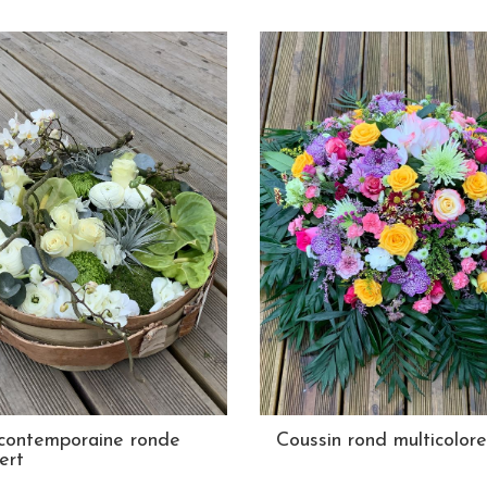
contemporaine ronde
Coussin rond multicolore
ert