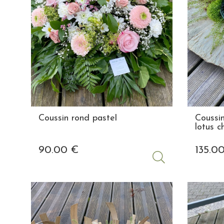
Coussin rond pastel
Coussin
lotus 
90
.00
€
135
.0