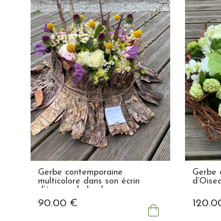
Gerbe contemporaine
Gerbe 
multicolore dans son écrin
d’Oise
d’écorce de bouleau
90
.00
€
120
.0