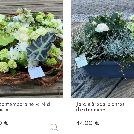
contemporaine « Nid
Jardinièrede plantes
au »
d’extérieures
0
€
44
.00
€