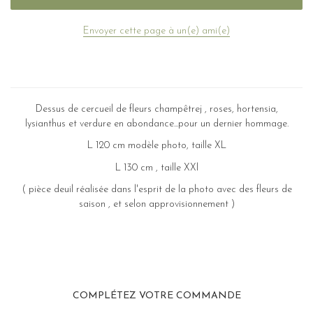
Envoyer cette page à un(e) ami(e)
Dessus de cercueil de fleurs champêtrej , roses, hortensia,
lysianthus et verdure en abondance...pour un dernier hommage.
L 120 cm modèle photo, taille XL
L 130 cm , taille XXl
( pièce deuil réalisée dans l'esprit de la photo avec des fleurs de
saison , et selon approvisionnement )
COMPLÉTEZ VOTRE COMMANDE