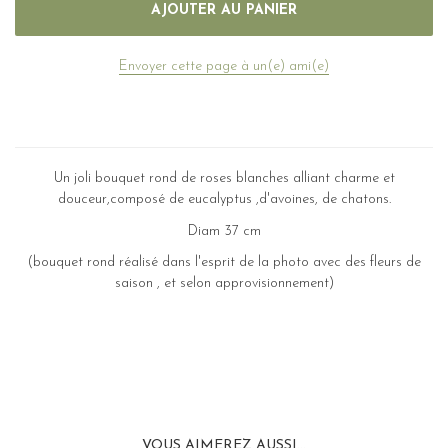
Envoyer cette page à un(e) ami(e)
Un joli bouquet rond de roses blanches alliant charme et
douceur,composé de eucalyptus ,d'avoines, de chatons.
Diam 37 cm
(bouquet rond réalisé dans l'esprit de la photo avec des fleurs de
saison , et selon approvisionnement)
VOUS AIMEREZ AUSSI...