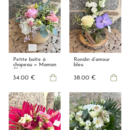
Petite boîte à
Rondin d’amour
chapeau « Maman
bleu
Chérie »
34
.00
€
38
.00
€