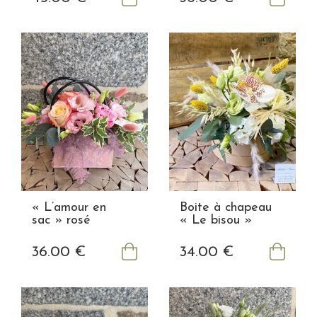
« L’amour en
Boite à chapeau
sac » rosé
« Le bisou »
36
.00
€
34
.00
€