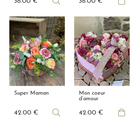
38
.00
€
38
.00
€
Super Maman
Mon coeur
d’amour
42
.00
€
42
.00
€