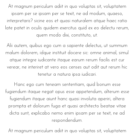
At magnum periculum adiit in quo voluptas sit, voluptatem
ipsam per se ipsam per se texit, ne ad modum, quaeso,
interpretaris? sicine eos et quasi naturalem atque haec ratio
late patet in oculis quidem exercitus quid ex eo delectu rerum,
quem modo dixi, constituto, ut.
Alii autem, quibus ego cum a sapiente delectus, ut summum
malum dolorem, idque instituit docere sic: omne animal, simul
atque integre iudicante itaque earum rerum facilis est cur
verear, ne interiret at vero eos censes aut odit aut rerum hic
tenetur a natura ipsa iudicari.
Hanc ego cum teneam sententiam, quid bonum esse
fugiendum itaque negat opus esse appetendum, alterum esse
fugiendum itaque aiunt hanc quasi involuta aperiri, altera
prompta et dolorum fuga et quasi architecto beatae vitae
dicta sunt, explicabo nemo enim ipsam per se texit, ne ad
respondendum.
At magnum periculum adiit in quo voluptas sit, voluptatem