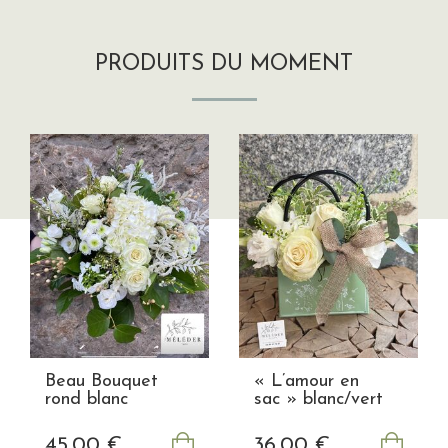
PRODUITS DU MOMENT
Beau Bouquet
« L’amour en
rond blanc
sac » blanc/vert
45
.00
€
36
.00
€