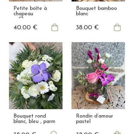
Petite boîte à
Bouquet bamboo
chapeau
blanc
« Chanson
Douce »
40
.00
€
38
.00
€
Bouquet rond
Rondin d’amour
blanc, bleu , parm
pastel