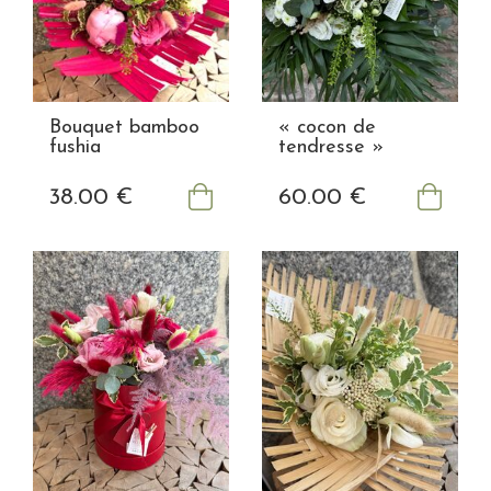
Bouquet bamboo
« cocon de
fushia
tendresse »
38
.00
€
60
.00
€